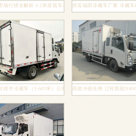
市场行情全解析 4.2米疫苗车与肉钩车价格对比及选购指南
供应福田冷藏车厂家 冷藏
铃排半冷藏车（3.685米）公告详解
高效冷链先锋 江铃凯锐N800