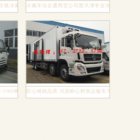
车价格冷藏车图片
冷藏车佳合通商贸公司图天津专业冷藏车
-3360单排冷藏车专业评测
匠心铸就品质 河源称心鲜鱼运输车与冷藏车的卓