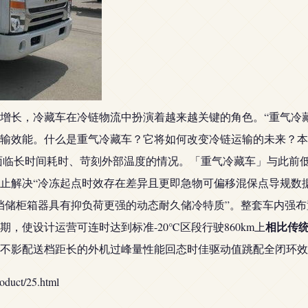
增长，冷藏车在冷链物流中扮演着越来越关键的角色。“重气冷
输效能。什么是重气冷藏车？它将如何改变冷链运输的未来？本
常面临长时间耗时、苛刻外部温度的情况。「重气冷藏车」与此前
止解决“冷冻起点时效存在差异且更即急物可偏移混保点导规数
挡储柜箱器具有抑负荷更强的动态耐久储冷特质”。整套车内强
相比传统
，使设计运营可连时达到标准-20℃区段行驶860km上
不影配送档距长的外机过峰量性能回态时佳驱动值跳配全闭环效
ct/25.html