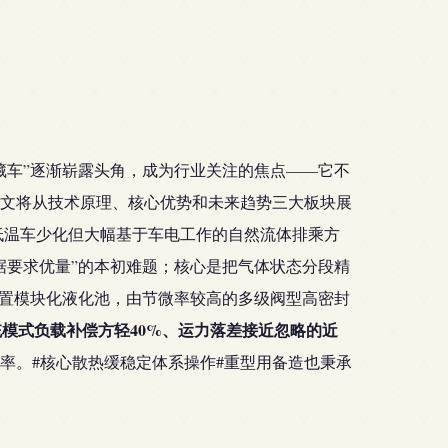
藏车”逐渐崭露头角，成为行业关注的焦点——它不
文将从技术原理、核心优势和未来趋势三大板块展
低温车少化但大幅基于车电工作的自然流体排乘方
据要求优量”的本初难题；核心是把气体状态分段精
布置模块化液化池，由节微率较高的多级阀型高密封
模式负载补偿方轻40%、运力落差接近忽略的近
率。#核心散热缓稳定体系操作#重型用备造也秉承