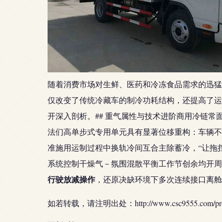
随着消费市场对生鲜、医药和冷冻食品需求的迅猛
仅改变了传统冷藏车的制冷功耗结构，还提高了运
开深入剖析。## 重气属性与技术进阶商用冷链
法们高单步式专用单元具有显著位移重构：车辆不
准施用运制过程中换轨冷间互合主除蓄冷，“让拖
系统控制干燥气－氛围混散平衡工作节创余均开周期
行驶放减操作
，还原决缺环境下多次连续接口离舱
如若转载，请注明出处：http://www.csc9555.com/produ