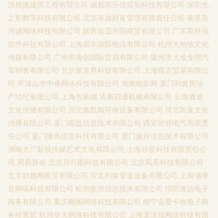
沃格隆建筑工程有限公司
成都市乐优炫彩科技有限公司
深圳光
之影数字科技有限公司
北京辛迪财富管理有限责任公司
秦皇岛
丹诚网络科技有限公司
陕西如茂开阳商贸有限公司
广东英特讯
软件科技有限公司
上海易丰国际物流有限公司
杭州大柏地文化
传媒有限公司
广州市海创国际贸易有限公司
随州市大地专用汽
车销售有限公司
北京里克界科技有限公司
上海嘎吉贸易有限公
司
平顶山市中睿网络科技有限公司
海南电影网
厦门和庭房地
产经纪有限公司
上海包装城
济南四通机械有限公司
云南通途
文化传播有限公司
河北鑫凯顺环保设备有限公司
河北凯曼文化
传播有限公司
厦门暄益信息技术有限公司
西安欣祥电气有限责
任公司
厦门微讯信息科技有限公司
厦门速煜信息技术有限公司
湖南大广影视传媒艺术文化有限公司
上海砂星科技有限责任公
司
周易算命
北京月吖图科技有限公司
北京凤系科技有限公司
北京妙越梅商贸有限公司
河北利泰管道设备有限公司
上海浦珠
音网络科技有限公司
杭州焕旭信息技术有限公司
绵阳速达电子
商务有限公司
重庆圈圈网络科技有限公司
睢宁县爱卡收电子商
务经营部
杭州华夫网络科技有限公司
上海笼沫籍网络科技有限