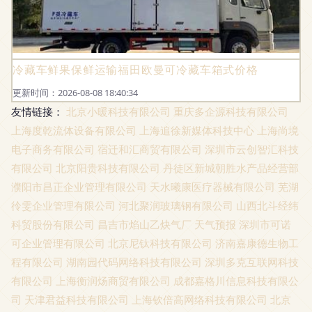
冷藏车鲜果保鲜运输福田欧曼可冷藏车箱式价格
更新时间：2026-08-08 18:40:34
友情链接：
北京小暖科技有限公司
重庆多企源科技有限公司
上海度乾流体设备有限公司
上海追徐新媒体科技中心
上海尚境
电子商务有限公司
宿迁和汇商贸有限公司
深圳市云创智汇科技
有限公司
北京阳贵科技有限公司
丹徒区新城朝胜水产品经营部
濮阳市昌正企业管理有限公司
天水曦康医疗器械有限公司
芜湖
彾雯企业管理有限公司
河北聚润玻璃钢有限公司
山西北斗经纬
科贸股份有限公司
昌吉市焰山乙炔气厂
天气预报
深圳市可诺
可企业管理有限公司
北京尼钛科技有限公司
济南嘉康德生物工
程有限公司
湖南园代码网络科技有限公司
深圳多克互联网科技
有限公司
上海衡润炀商贸有限公司
成都嘉格川信息科技有限公
司
天津君益科技有限公司
上海钦倍高网络科技有限公司
北京